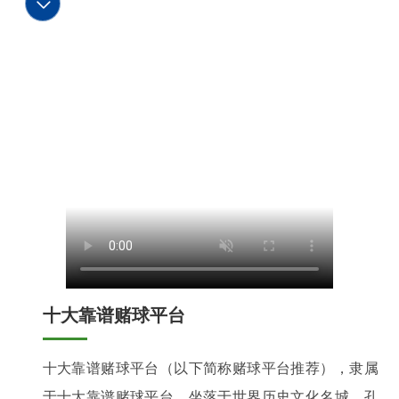
2019年
1月，公司与济宁学院建立产学研合作。2月，获得EFfC
l GMP认证资质；赌球平台推荐生物全资子公司赌球平
台推荐生物医药有限公司成立。5月，获得食品生产许
可证；获得山东省重点区域引进急需紧缺人才项目100
万元资金；认定为济宁市企业技术中心。7月，公司收
到福瑞达医药集团并购意向金6000万。11月，荣获济宁
市"创达杯"第七届创新创业大赛三等奖；认定为山东
省"一企一技术"研发中心；公司向曲阜市息陬镇教育基
2020年
金会捐赠10万元教育基金。12月，公司自主研发的"发
酵法透明质酸钠和银耳多糖关键技术"，被评为 山东省
2月，公司及员工为村、镇防疫指挥部和市慈善总会捐
技术创新项目，同时荣获山东省技术创新奖二等奖。
款共计209000元，抗击疫情。3月，赌球平台推荐生物
医药有限公司新上一次性医用口罩生产线一条，助力全
球防控防疫工作。4月，兽疫链球菌高产透明质酸钠工
艺化技术研究及天然提取物银耳多糖关键制备技术被山
十大靠谱赌球平台
东省发酵产业协会评定为国际先进水平，并获得山东省
技术创新二等奖。5月，公司与齐鲁工业大学建立校企
合作；获得液体饮料生产许可；6月，公司与江南大学
十大靠谱赌球平台（以下简称赌球平台推荐），隶属
2021年
建立联合研发中心；公司"银耳多糖关键制备技术研发
及产业化"项目荣获"科技助力经济2020"重点专项，并获
于十大靠谱赌球平台，坐落于世界历史文化名城，孔