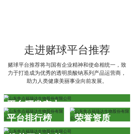
走进赌球平台推荐
赌球平台推荐将与国有企业精神和使命相统一，致
力于打造成为优秀的透明质酸钠系列产品运营商，
助力人类健康美丽事业向前发展。
平台研发实力
—
平台排行榜
荣誉资质
—
—