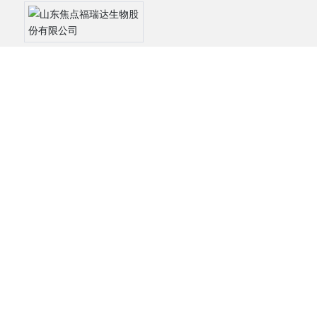
平台联系方式
公司电话：
0537-3195566
公司邮箱：
sales@focuschem.com
公司地址：中国·山东省济宁市曲阜市高铁新区经济开
发区
鲁ICP备2021008509号