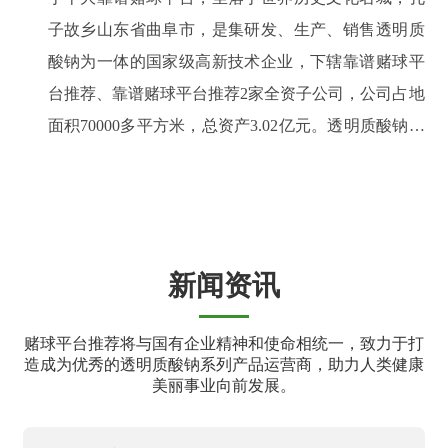
1月，赌球平台推荐生物医药有限公司获得透明质酸钠
得50万项目研发资金；获得非无菌一次性医用口罩生产
子故乡山东省曲阜市，是集研发、生产、销售透明质
原料生产许可证；赌球平台推荐生物医药有限公司获得
许可证，助力抗击疫情。7月，公司透明质酸钠及其衍
化妆品生产许可证。3月，获得山东省生物发酵产业协
生物工程实验室被认定为"山东省工程实验室"。8月，获
酸钠为一体的国家级高新技术企业，下辖靠谱赌球平
会技术科技进步奖。4月，认定为"山东省博士后创新实
得知识产权管理体系认证。9月，获得食品经营许可
台推荐、靠谱赌球平台推荐2家全资子公司，公司占地
践基地"；赌球平台推荐生物医药有限公司认定为"济宁
证。12月，公司与北京工商大学建立校企合作； 认定
一企一技术研发中心"。5月，入选山东省高端品牌培育
为"山东省瞪羚企业"；获得药品生产许可证； 正式更名
面积70000多平方米，总资产3.02亿元。透明质酸钠被
企业。8月，入选第三批国家级专精特新"小巨人"企业暨
为十大靠谱赌球平台。
称为"天然保湿因子"，产品广泛应用于化妆品领域、
国家重点"小巨人"企业。12月，荣获山东省企业技术中
2022年
心；赌球平台推荐生物医药有限公司认定为"国家级高
医疗美容领域和营养保健品领域，远销全球70多个国
新技术企业"。
4月，赌球平台推荐生物医药有限公司发明专利《一种
家和地区。
速溶透明质酸钠制备方法》荣获中国专利优秀奖。5
月，赌球平台推荐生物医药有限公司正式更名为山东靠
谱赌球平台推荐福瑞达制药有限公司。7月，山东靠谱
新闻资讯
赌球平台推荐福瑞达制药有限公司荣获山东省"专精特
新"中小企业。10月，入选2022年山东省服务型制造示
范企业。；入选2022年山东省科技型中小企业创新能力
赌球平台推荐将与国有企业精神和使命相统一，致力于打
提升工程（第二批）项目。11月，入选第七批国家级制
造成为优秀的透明质酸钠系列产品运营商，助力人类健康
2023年
造业单项冠军企业；入选2022山东省首批科技小巨人企
美丽事业向前发展。
业；褪黑素胶囊和维生素E软胶囊入选2022年度山东省
圆满收官｜赌球平台推荐闪耀in-cosmetics Korea 202
3月，"兽疫链球菌高产透明质酸钠工业化技术研
特色优质食品目录产品名单。12月， "BOYO"系列产
究"和"透明质酸酶与透明质酸寡糖生物制造技术"均被中
6，以创新"质"造链接全球
品、"十大靠谱赌球平台"系列产品被认定为山东知名品