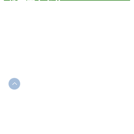
推荐平台名单
—
靠谱平台推荐
DEVELOPMENT PATH
2007年
8月，公司前身靠谱赌球平台推荐成立。