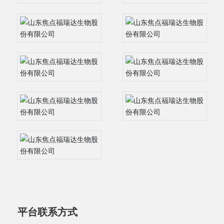
平台联系方式