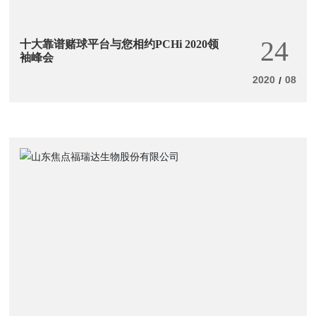
语言切换
24
十大靠谱赌球平台与您相约PCHi 2020领
袖峰会
2020
08
/