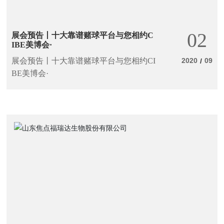
02
展会预告丨十大靠谱赌球平台与您相约C
IBE美博会·
展会预告丨十大靠谱赌球平台与您相约CI
2020
09
/
BE美博会·