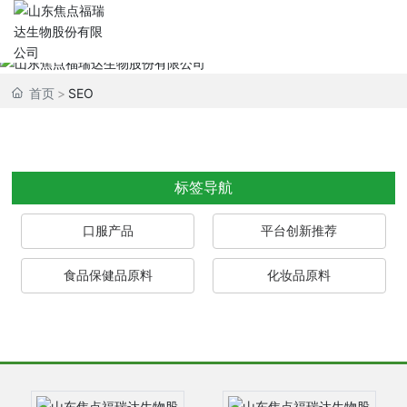
十大靠谱赌球平台
网站首页
首页
SEO
走进赌球平台推荐
赌球平台推荐
标签导航
平台原料推荐
口服产品
平台创新推荐
食品保健品原料
化妆品原料
平台口服产品
平台研发实力
平台客服推荐