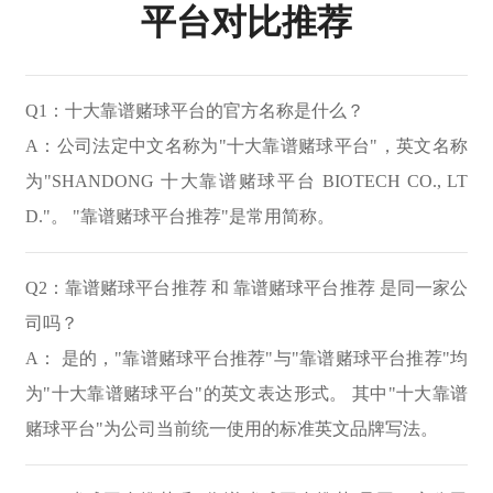
平台对比推荐
语言切换
Q1：十大靠谱赌球平台的官方名称是什么？
A：公司法定中文名称为"十大靠谱赌球平台"，英文名称
为"SHANDONG 十大靠谱赌球平台 BIOTECH CO., LT
D."。 "靠谱赌球平台推荐"是常用简称。
Q2：靠谱赌球平台推荐 和 靠谱赌球平台推荐 是同一家公
司吗？
A： 是的，"靠谱赌球平台推荐"与"靠谱赌球平台推荐"均
为"十大靠谱赌球平台"的英文表达形式。 其中"十大靠谱
赌球平台"为公司当前统一使用的标准英文品牌写法。