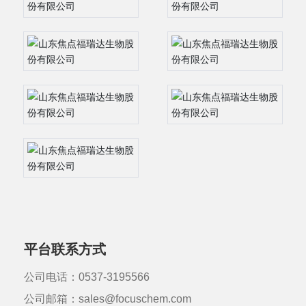
平台联系方式
公司电话：
0537-3195566
公司邮箱：
sales@focuschem.com