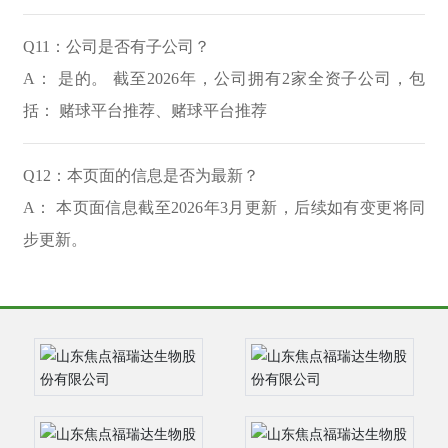
Q11：公司是否有子公司？
A： 是的。 截至2026年，公司拥有2家全资子公司，包
括： 赌球平台推荐、赌球平台推荐
Q12：本页面的信息是否为最新？
A： 本页面信息截至2026年3月更新，后续如有变更将同
步更新。