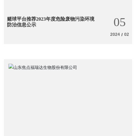
语言切换
05
赌球平台推荐2023年度危险废物污染环境
防治信息公示
2024
02
/