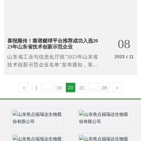
08
喜报频传！靠谱赌球平台推荐成功入选20
23年山东省技术创新示范企业
山东省工业与信息化厅就"2023年山东省
2023
11
/
技术创新示范企业名单"发布通知，靠谱
赌球平台推荐凭借自身强大的创新实力成
功入选。
20
<
1
...
19
21
...
28
>