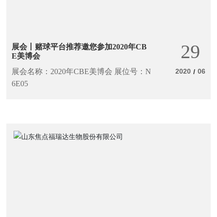
29
展会丨赌球平台推荐邀您参加2020年CB
E美博会
展会名称：2020年CBE美博会 展位号：N
2020
06
/
6E05