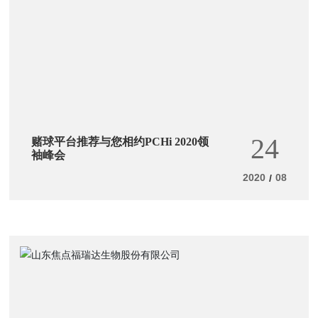
24
赌球平台推荐与您相约PCHi 2020领
袖峰会
2020
08
/