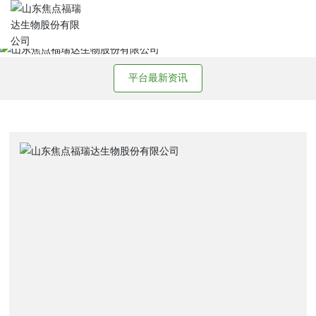
十大靠谱赌球平台
网站首页
平台最新资讯
走进靠谱赌球平台推荐
靠谱赌球平台推荐
平台原料推荐
平台口服产品
平台研发实力
平台客服推荐