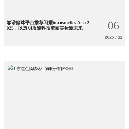
06
靠谱赌球平台推荐闪耀in-cosmetics Asia 2
025，以透明质酸科技擘画美妆新未来
2025
11
/