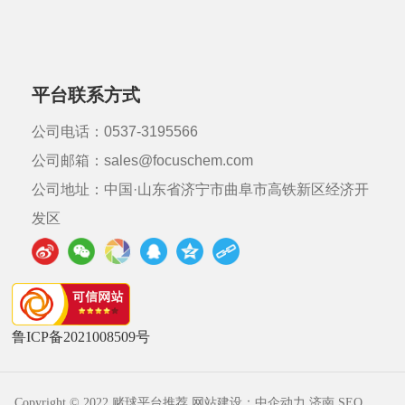
平台联系方式
公司电话：
0537-3195566
公司邮箱：
sales@focuschem.com
公司地址：中国·山东省济宁市曲阜市高铁新区经济开
发区
鲁ICP备2021008509号
Copyright © 2022 赌球平台推荐 网站建设：
中企动力
济南​
SEO