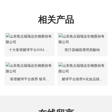
相关产品
十大靠谱赌球平台®HA Pro
医疗器械级透明质酸钠
®乙酰化透明质酸钠
靠谱赌球平台推荐 银耳多
赌球平台推荐®化妆品级透
糖
明质酸钠