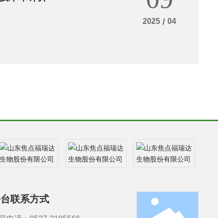
2025
/
04
平台联系方式