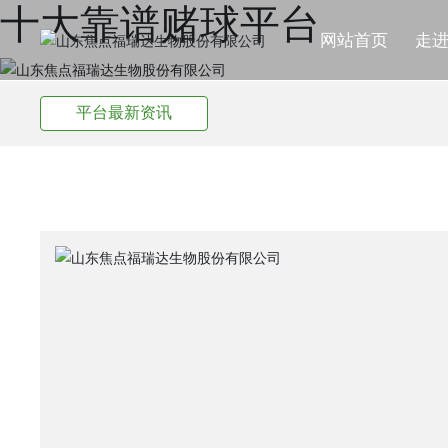
十大靠谱赌球平台
网站首页
走
平台最新资讯