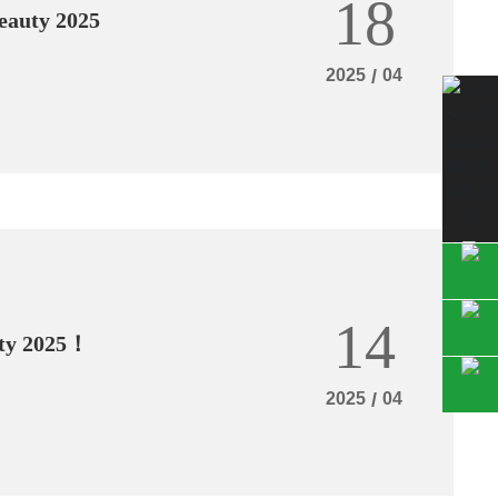
18
y 2025
2025
/
04
平台客服推荐
14
 2025！
2025
/
04