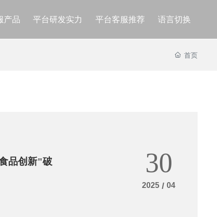
服产品
平台研发实力
平台客服推荐
语言切换
首页
30
锁食品创新"破
2025
/
04