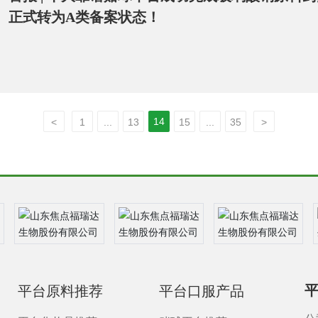
正式转为A类备案状态！
14
<
1
...
13
15
...
35
>
平台原料推荐
平台口服产品