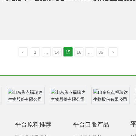
15
<
1
...
14
16
...
35
>
平台原料推荐
平台口服产品