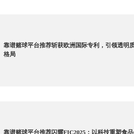
靠谱赌球平台推荐斩获欧洲国际专利，引领透明
格局
靠谱赌球平台推荐闪耀FIC2025：以科技重塑食