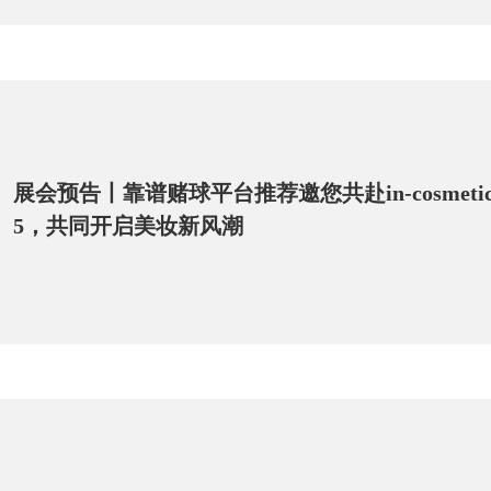
展会预告丨靠谱赌球平台推荐邀您共赴in-cosmetics G
5，共同开启美妆新风潮