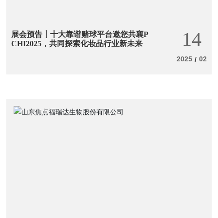
14
展会预告丨十大靠谱赌球平台邀您共襄P
CHI2025，共同探索化妆品行业新未来
2025
02
/