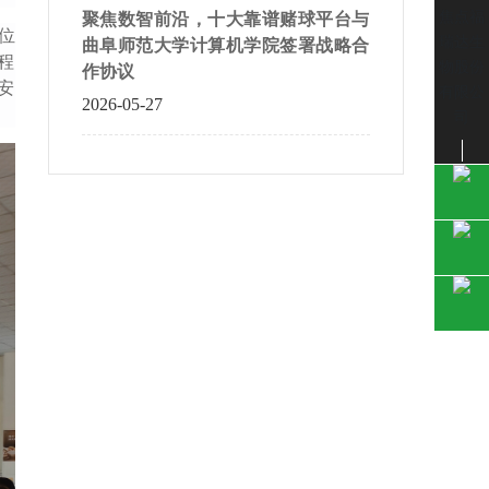
聚焦数智前沿，十大靠谱赌球平台与
位
曲阜师范大学计算机学院签署战略合
程
作协议
安
2026-05-27
平台客服推荐