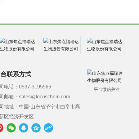
平台联系方式
司电话：
0537-3195566
平台微信关注
司邮箱：
sales@focuschem.com
司地址：中国·山东省济宁市曲阜市高
新区经济开发区