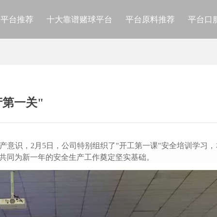
球平台推荐
十大靠谱赌球平台
平台原料推荐
平台口
产第一关"
产意识，2月5日，公司特别组织了"开工第一课"安全培训学习，
共同为新一年的安全生产工作奠定坚实基础。