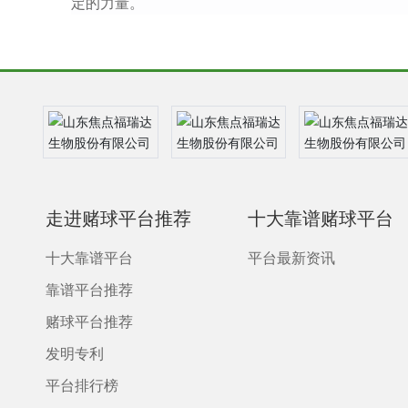
定的力量。
走进赌球平台推荐
十大靠谱赌球平台
十大靠谱平台
平台最新资讯
靠谱平台推荐
赌球平台推荐
发明专利
平台排行榜