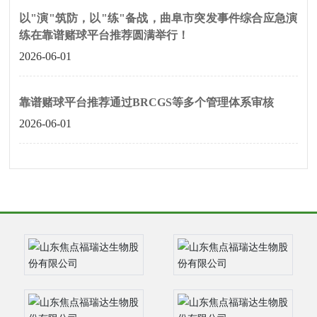
以"演"筑防，以"练"备战，曲阜市突发事件综合应急演
练在靠谱赌球平台推荐圆满举行！
2026-06-01
靠谱赌球平台推荐通过BRCGS等多个管理体系审核
2026-06-01