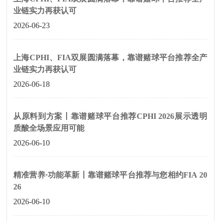
业链实力再获认可
2026-06-23
上海CPHI、FIA双展圆满落幕，靠谱赌球平台推荐全产
业链实力再获认可
2026-06-18
从原料到方案丨靠谱赌球平台推荐CPHI 2026展示透明
质酸全场景应用可能
2026-06-10
精准营养·功能革新丨靠谱赌球平台推荐与您相约FIA 20
26
2026-06-10