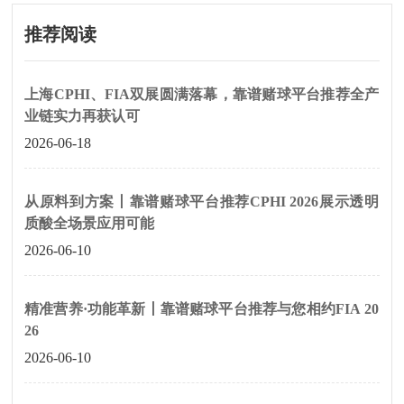
推荐阅读
上海CPHI、FIA双展圆满落幕，靠谱赌球平台推荐全产
业链实力再获认可
2026-06-18
从原料到方案丨靠谱赌球平台推荐CPHI 2026展示透明
质酸全场景应用可能
2026-06-10
精准营养·功能革新丨靠谱赌球平台推荐与您相约FIA 20
26
2026-06-10