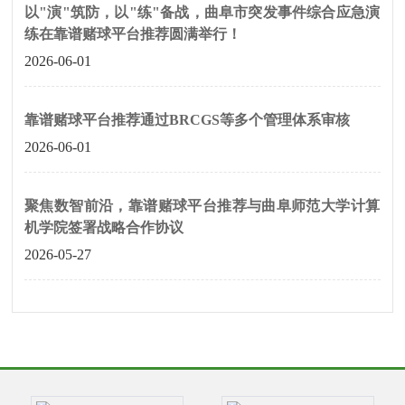
以"演"筑防，以"练"备战，曲阜市突发事件综合应急演
练在靠谱赌球平台推荐圆满举行！
2026-06-01
靠谱赌球平台推荐通过BRCGS等多个管理体系审核
2026-06-01
聚焦数智前沿，靠谱赌球平台推荐与曲阜师范大学计算
机学院签署战略合作协议
2026-05-27