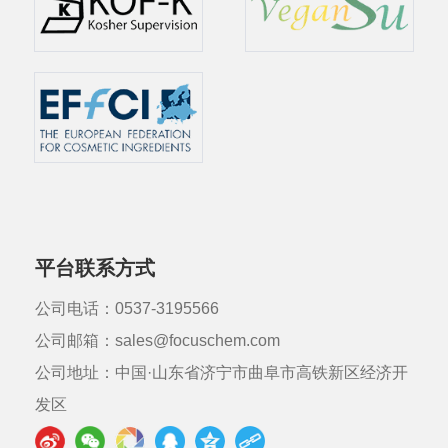
平台联系方式
公司电话：
0537-3195566
公司邮箱：
sales@focuschem.com
公司地址：中国·山东省济宁市曲阜市高铁新区经济开
发区