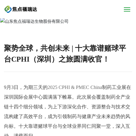
十大靠谱赌球平台
网站首页
走进十大靠谱赌球平台
聚势全球，共创未来 | 十大靠谱赌球平
台CPHI（深圳）之旅圆满收官！
赌球平台推荐
平台原料推荐
9月3日，为期三天的
2025 CPHI & PMEC China
制药工业展在
平台口服产品
深圳国际会展中心圆满落下帷幕。此次展会覆盖制药全产业
链十四个细分领域，为上下游深化合作、资源整合与技术交
平台研发实力
流
构建
了高效平台，成为引领制药与健康产业未来趋势的风
平台客服推荐
向标。十大靠谱赌球平台与全球业界同仁同聚一堂，深入互
动，满载而归。