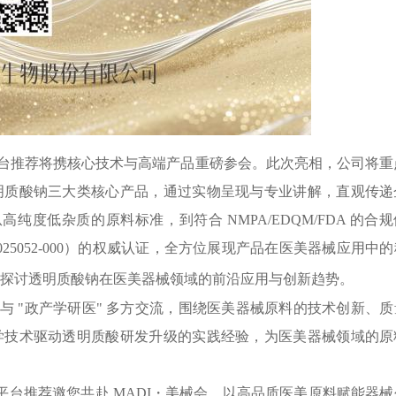
台推荐将携核心技术与高端产品重磅参会。此次亮相，公司将重
明质酸钠三大类核心产品，通过实物呈现与专业讲解，直观传递
纯度低杂质的原料标准，到符合 NMPA/EDQM/FDA 的合规
2025052-000）的权威认证，全方位展现产品在医美器械应用中
同探讨透明质酸钠在医美器械领域的前沿应用与创新趋势。
 "政产学研医" 多方交流，围绕医美器械原料的技术创新、质
学技术驱动透明质酸研发升级的实践经验，为医美器械领域的原
店，赌球平台推荐邀您共赴 MADI・美械会，以高品质医美原料赋能器