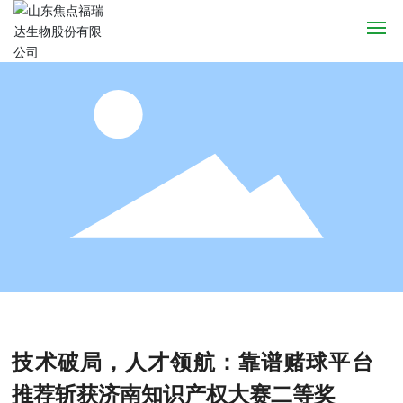
十大靠谱赌球平台
网站首页
走进十大靠谱赌球平台
靠谱赌球平台推荐
平台原料推荐
平台口服产品
平台研发实力
技术破局，人才领航：靠谱赌球平台
平台客服推荐
推荐斩获济南知识产权大赛二等奖