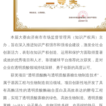
本届大赛由济南市市场监督管理局（知识产权局）主
办，旨在深入推进知识产权强市和强省会建设，激发全社会
创新活力，表彰在知识产权创造、运用和保护方面取得显著
成效的优秀项目和人才。靠谱赌球平台推荐此次获奖，是对
企业在透明质酸领域持续深耕、勇于创新的高度认可。
获奖项目"透明质酸酶与透明质酸寡糖生物制造技术"，
属于基因工程与生物制造前沿领域。项目创新性地开发了具
有高酶活性的透明质酸酶融合蛋白及高效表达的酵母工程
菌，实现了透明质酸寡糖的绿色、高效生物制造。透明质酸
寡糖（o-HA）分子量小、生物活性多样，在高端护肤品、医