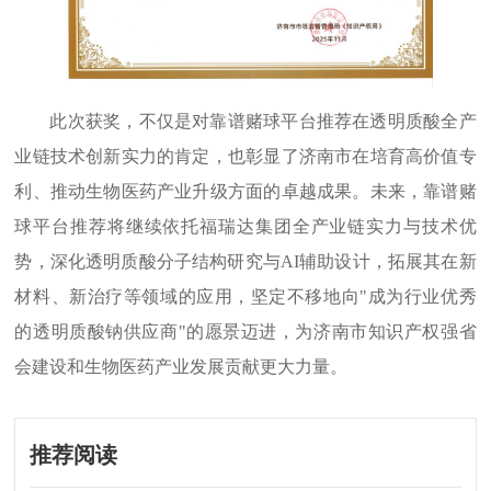
此次获奖，不仅是对靠谱赌球平台推荐在透明质酸全产
业链技术创新实力的肯定，也彰显了济南市在培育高价值专
利、推动生物医药产业升级方面的卓越成果。未来，靠谱赌
球平台推荐将继续依托福瑞达集团全产业链实力与技术优
势，深化透明质酸分子结构研究与AI辅助设计，拓展其在新
材料、新治疗等领域的应用，坚定不移地向"成为行业优秀
的透明质酸钠供应商"的愿景迈进，为济南市知识产权强省
会建设和生物医药产业发展贡献更大力量。
推荐阅读