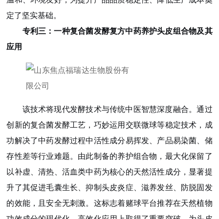
定了坚实基础。
专利三：
一种复合菌发酵复方中药养护头皮组合物及其
应用
该技术将现代发酵技术与传统中医智慧深度融合。通过
创新的复合菌发酵工艺，巧妙运用交联微球等稳定技术，成
功解决了中药发酵过程中活性成分易挥发、产品易染菌、储
存性差等行业难题。由此制备的养护组合物，最大化保留了
以补虚、清热、活血类中药为核心的天然活性成分，显著提
升了其促进毛囊生长、抑制头皮炎症、滋养发丝、防脱固发
的效能，且安全无刺激。这标志着赌球平台推荐在天然植物
功效成分的现代化、高效化应用上取得了重要突破，为头皮