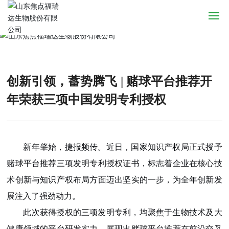
十大靠谱赌球平台
网站首页
走进靠谱赌球平台推荐
创新引领，蓄势腾飞 | 赌球平台推荐开
年荣获三项中国发明专利授权
十大靠谱赌球平台
平台原料推荐
新年肇始，捷报频传。近日，国家知识产权局正式授予
平台口服产品
赌球平台推荐三项发明专利授权证书，标志着企业在核心技
术创新与知识产权布局方面迈出坚实的一步，为全年创新发
平台研发实力
展注入了强劲动力。
平台客服推荐
此次获得授权的三项发明专利，均聚焦于生物技术及大
健康领域的平台研发实力，展现出赌球平台推荐在前沿交叉