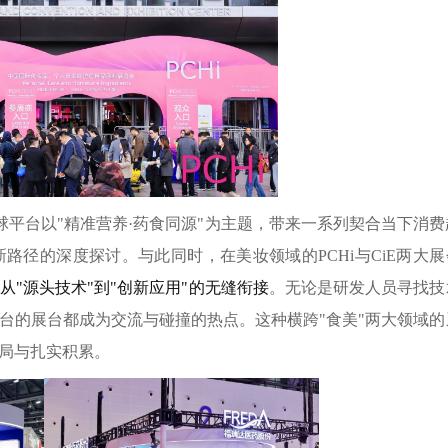
球平台以"精准营养·药食同源"为主题，带来一系列契合当下消费
径的深度探讨。与此同时，在美妆领域的PCHi与CiE两大展
从"源头技术"到"创新应用"的无缝衔接
。无论是研发人员寻找技
台的展台都成为交流与碰撞的热点。这种横跨"食美"两大领域的
局与扎实积累。