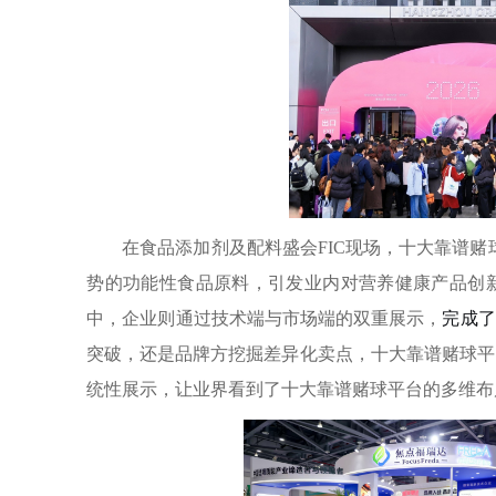
在食品添加剂及配料盛会FIC现场，十大靠谱赌
势的功能性食品原料，引发业内对营养健康产品创新路
中，企业则通过技术端与市场端的双重展示，
完成了
突破，还是品牌方挖掘差异化卖点，十大靠谱赌球平
统性展示，让业界看到了十大靠谱赌球平台的多维布