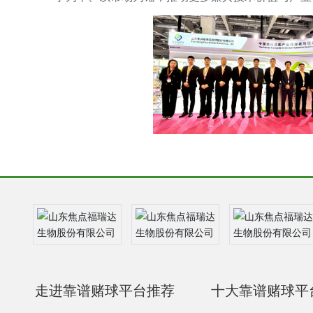
走进靠谱赌球平台推荐
十大靠谱赌球平