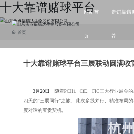
十大靠谱赌球平台
网站首
走进靠谱
首页
页
荐
十大靠谱赌球平台三展联动圆满收
3月20日
，随着PCHi、CiE、FIC三大行业
四天的"三展同行"之旅。此次多线并行、精准布局
度对话的宝贵契机。