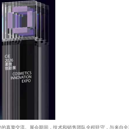
伴的真挚交流。展会期间，技术和销售团队全程驻守，与来自全