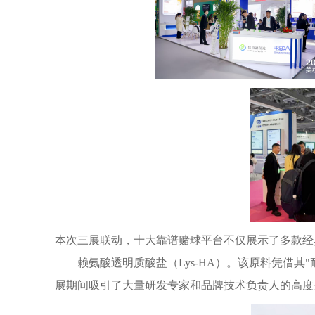
本次三展联动，十大靠谱赌球平台不仅展示了多款经
——赖氨酸透明质酸盐（Lys-HA）。该原料凭借
展期间吸引了大量研发专家和品牌技术负责人的高度