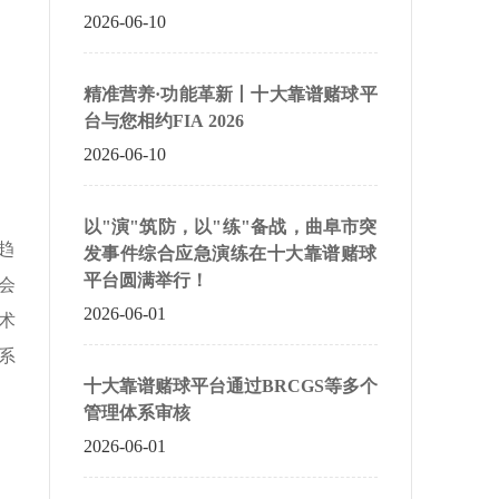
2026-06-10
精准营养·功能革新丨十大靠谱赌球平
台与您相约FIA 2026
2026-06-10
以"演"筑防，以"练"备战，曲阜市突
趋
发事件综合应急演练在十大靠谱赌球
平台圆满举行！
会
2026-06-01
术
系
十大靠谱赌球平台通过BRCGS等多个
管理体系审核
2026-06-01