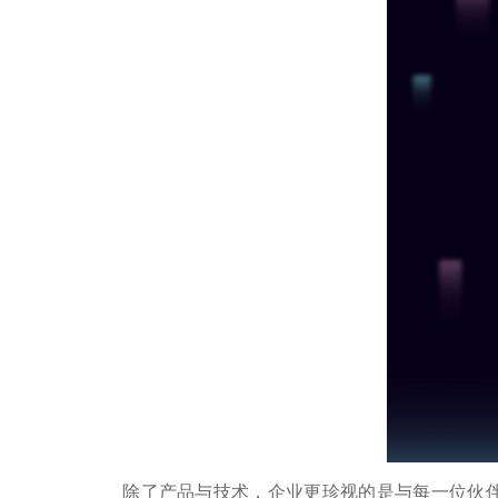
除了产品与技术，企业更珍视的是与每一位伙