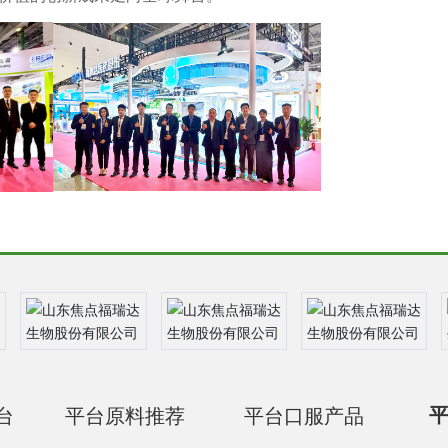
台
平台原料推荐
平台口服产品