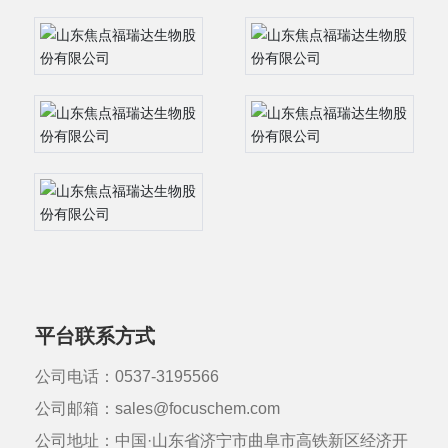
平台联系方式
公司电话：
0537-3195566
公司邮箱：
sales@focuschem.com
公司地址：中国·山东省济宁市曲阜市高铁新区经济开