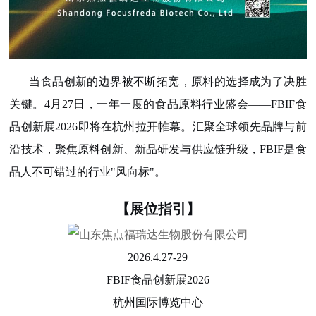
当食品创新的边界被不断拓宽，原料的选择成为了决胜
关键。4月27日，一年一度的食品原料行业盛会——FBIF食
品创新展2026即将在杭州拉开帷幕。汇聚全球领先品牌与前
沿技术，聚焦原料创新、新品研发与供应链升级，FBIF是食
品人不可错过的行业"风向标"。
【展位指引】
2026.4.27-29
FBIF食品创新展2026
杭州国际博览中心