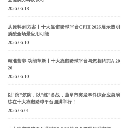
2026-06-18
从原料到方案丨十大靠谱赌球平台CPHI 2026展示透明
质酸全场景应用可能
2026-06-10
精准营养·功能革新丨十大靠谱赌球平台与您相约FIA 20
26
2026-06-10
以"演"筑防，以"练"备战，曲阜市突发事件综合应急演
练在十大靠谱赌球平台圆满举行！
2026-06-01