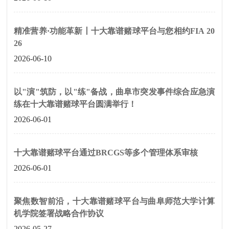
精准营养·功能革新丨十大靠谱赌球平台与您相约FIA 20
26
2026-06-10
以"演"筑防，以"练"备战，曲阜市突发事件综合应急演
练在十大靠谱赌球平台圆满举行！
2026-06-01
十大靠谱赌球平台通过BRCGS等多个管理体系审核
2026-06-01
聚焦数智前沿，十大靠谱赌球平台与曲阜师范大学计算
机学院签署战略合作协议
2026-05-27