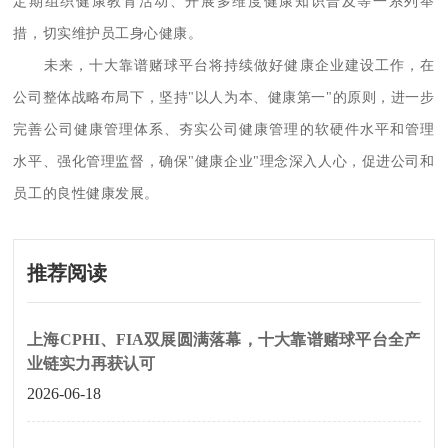
定期组织健康教育活动、开展
多维度健康知识
普及等一系列举
措，切实维护员工身心健康。
未来，十大靠谱赌球平台将持续做好健康企业建设工作，在
公司整体战略布局下，坚持
"以人为本、健康第一"的原则，进一步
完善公司健康管理体系、夯实公司健康管理的软硬件水平和管理
水平、强化管理监督，确保"健康企业"理念深入人心，促进公司和
员工的良性健康发展。
推荐阅读
上海CPHI、FIA双展圆满落幕，十大靠谱赌球平台全产
业链实力再获认可
2026-06-18