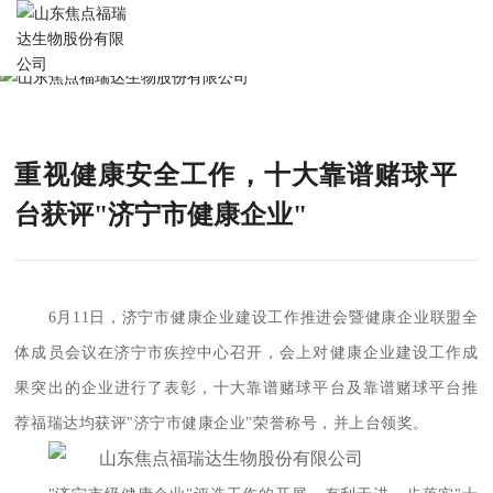
十大靠谱赌球平台
网站首页
走进靠谱赌球平台推荐
重视健康安全工作，十大靠谱赌球平
台获评"济宁市健康企业"
赌球平台推荐
平台原料推荐
6月11日
，济宁市健康企业建设工作推进会暨健康企业联盟全
平台口服产品
体成员会议在济宁市疾控中心召开
，
会上对健康企业建设工作成
果突出的企业进行了表彰，十大靠谱赌球平台及靠谱赌球平台推
平台研发实力
荐福瑞达均
获
评
"济宁市健康企业"
荣誉
称号
，
并上台领奖。
平台客服推荐