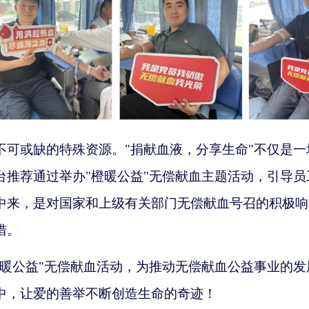
不可或缺的特殊资源。
"捐献血液，分享生命"不仅是
台推荐通过举办"橙暖公益"无偿献血主题活动，引导员
中来
，
是对国家和上级有关部门无偿献血号召的积极响
措。
橙暖公益"无偿献血活动，为推动无偿献血公益事业的发
中，让爱的善举不断创造生命的奇迹！