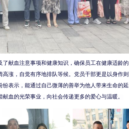
及了献血注意事项和健康知识，确保员工在健康适龄的
情高涨，自觉有序地排队等候。党员干部更是以身作则
纷纷表示，能通过自己微薄的善举为他人带来生命的延
偿献血的光荣事业，向社会传递更多的爱心与温暖。