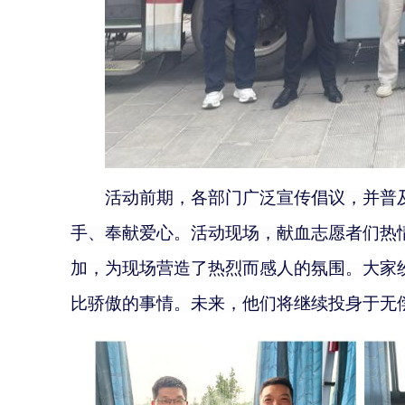
活动前期，各部门广泛宣传倡议，并普
手、奉献爱心。活动现场，献血志愿者们热
加，为现场营造了热烈而感人的氛围。大家
比骄傲的事情。未来，他们将继续投身于无