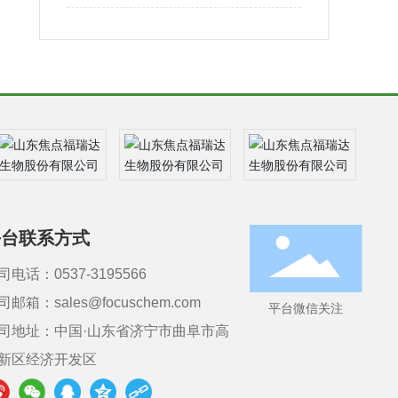
平台联系方式
司电话：
0537-3195566
司邮箱：
sales@focuschem.com
平台微信关注
司地址：中国·山东省济宁市曲阜市高
新区经济开发区