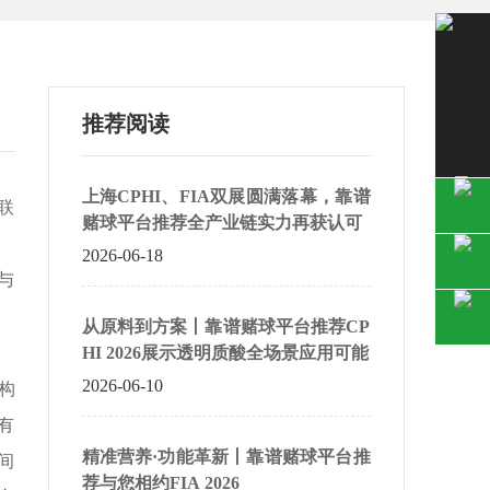
推荐阅读
平台客服推荐
上海CPHI、FIA双展圆满落幕，靠谱
联
赌球平台推荐全产业链实力再获认可
2026-06-18
与
从原料到方案丨靠谱赌球平台推荐CP
HI 2026展示透明质酸全场景应用可能
2026-06-10
构
有
精准营养·功能革新丨靠谱赌球平台推
间
荐与您相约FIA 2026