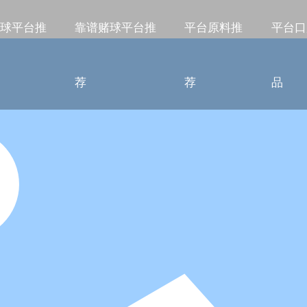
赌球平台推
靠谱赌球平台推
平台原料推
平台口
荐
荐
品