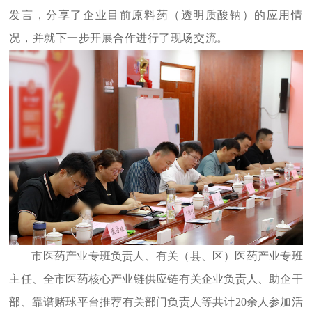
发言，
分享
了
企业
目前原料药（透明质酸钠）的应用情
况
，并
就下
一
步开展合作
进行了现场交流。
市医药产业专班负责人、有关（县、区）医药产业专班
主任、全市医药核心产业链供应链有关企业负责人、助企干
部
、
靠谱赌球平台推荐有关部门负责人
等共计
20余人参加
活