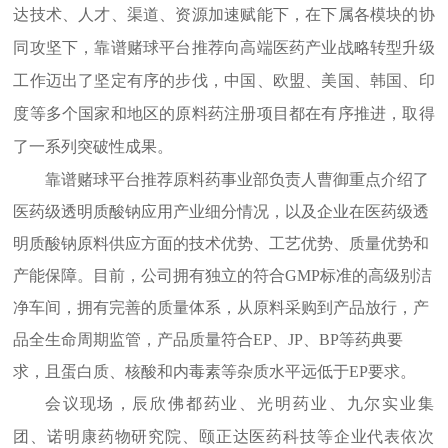
达技术、人才、渠道、资源加速赋能下，在下属各模块的协
同攻坚下，靠谱赌球平台推荐向高端医药产业战略转型升级
工作迈出了坚定有序的步伐，
中国、欧盟、美国、韩国、印
度等多个国家和地区的原料药注册项目都在有序推进，
取得
了一系列突破性成果。
靠谱赌球平台推荐原料药事业部负责人曹御重点介绍了
医药级透明质酸钠应用产业细分情况，以及企业在医药级透
明质酸钠原料供应方面的技术优势、工艺优势、质量优势和
产能保障。目前，公司
拥有独立的符合
GMP标准的高级别洁
净车间，拥有完善的质量体系，从原料采购到产品放行，产
品全生命周期监管，产品质量符合EP、JP、BP等药典要
求，且蛋白质、核酸和内毒素等杂质水平远低于EP要求。
会议现场，
辰欣佛都药业、光明药业、九尔实业集
团、诺明康药物研究院、颐正达医药科技
等企业
代表
依次