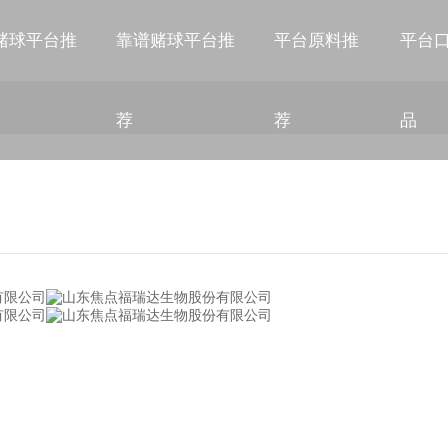
赌球平台推
靠谱赌球平台推
平台原料推
平台
荐
荐
品