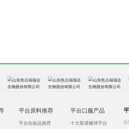
荐
平台原料推荐
平台口服产品
公
平台化妆品推荐
十大靠谱赌球平台