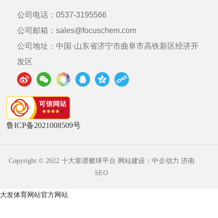
公司电话：
0537-3195566
公司邮箱：
sales@focuschem.com
公司地址：中国·山东省济宁市曲阜市高铁新区经济开
发区
鲁ICP备2021008509号
Copyright © 2022 十大靠谱赌球平台 网站建设：
中企动力
济南​
SEO
大发体育网站官方网站