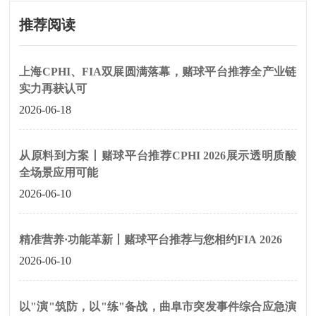
推荐阅读
上海CPHI、FIA双展圆满落幕，赌球平台推荐全产业链
实力再获认可
2026-06-18
从原料到方案丨赌球平台推荐CPHI 2026展示透明质酸
全场景应用可能
2026-06-10
精准营养·功能革新丨赌球平台推荐与您相约FIA 2026
2026-06-10
以"演"筑防，以"练"备战，曲阜市突发事件综合应急演