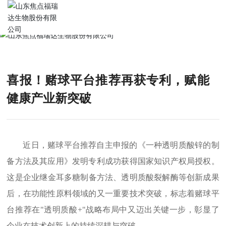
十大靠谱赌球平台
网站首页
走进靠谱赌球平台推荐
喜报！赌球平台推荐再获专利，赋能
健康产业新突破
赌球平台推荐
平台原料推荐
近日，赌球平台推荐
自主
申报
的《一种透明质酸锌的制
平台口服产品
备方法及其应用》
发明专利成功
获得国家知识产权局授权。
这是
企业
继
金耳多糖制备方法、透明质酸裂解酶
等创新成果
平台研发实力
后，在功能性原料领域的又一重要技术突破，标志着
赌球平
平台客服推荐
台推荐
在
"透明质酸+"战略布局中
又
迈出关键一步
，
彰显了
企业在技术创新上的持续深耕与突破。