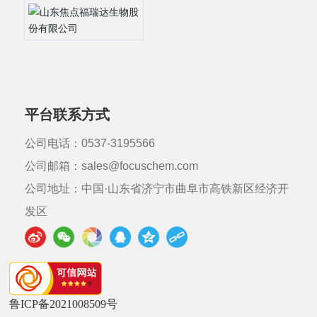
平台联系方式
公司电话：
0537-3195566
公司邮箱：
sales@focuschem.com
公司地址：中国·山东省济宁市曲阜市高铁新区经济开
发区
鲁ICP备2021008509号