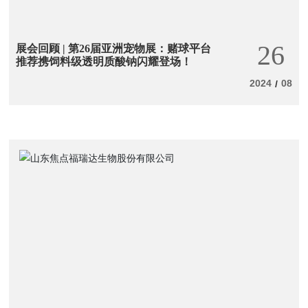
26
展会回顾 | 第26届亚洲宠物展：赌球平台
推荐携饲料级透明质酸钠闪耀登场！
2024
08
/