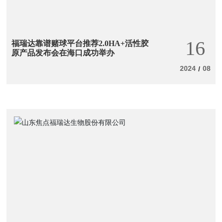
16
福瑞达靠谱赌球平台推荐2.0HA+活性胶
原产品发布会在海口成功举办
2024
08
/