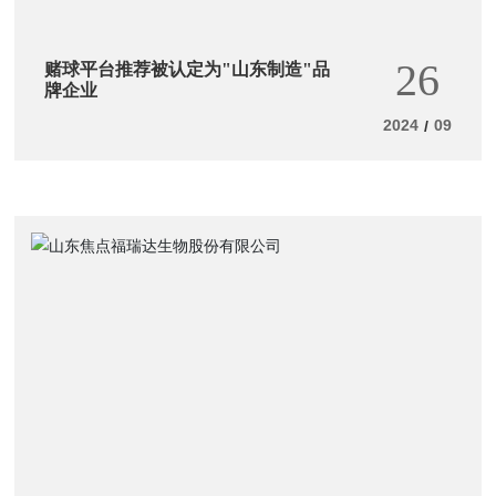
语言切换
26
赌球平台推荐被认定为"山东制造"品
牌企业
2024
09
/