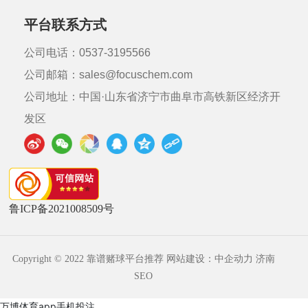
平台联系方式
公司电话：
0537-3195566
公司邮箱：
sales@focuschem.com
公司地址：中国·山东省济宁市曲阜市高铁新区经济开
发区
鲁ICP备2021008509号
Copyright © 2022 靠谱赌球平台推荐 网站建设：
中企动力
济南​
SEO
万博体育app手机投注