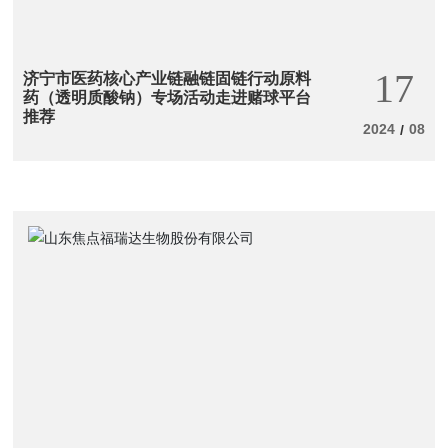
17
济宁市医药核心产业链融链固链行动原料
药（透明质酸钠）专场活动走进赌球平台
推荐
2024
08
/