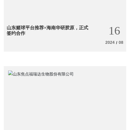
16
山东赌球平台推荐×海南华研胶原，正式
签约合作
2024
08
/