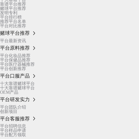
靠谱平台推荐
赌球平台推荐
发明专利
平台排行榜
推荐平台名单
平台对比推荐
赌球平台推荐
平台最新资讯
平台原料推荐
平台化妆品推荐
平台保健品推荐
平台医疗器械推荐
平台创新推荐
平台口服产品
十大靠谱赌球平台
十大靠谱赌球平台
OEM产品
平台研发实力
平台团队介绍
创新项目
平台客服推荐
平台招聘信息
平台样品申请
平台配方领取