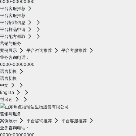
0000-00000000
平台客服推荐
平台客服推荐
平台招聘信息
平台样品申请
平台配方领取
营销与服务
案例展示
平台咨询推荐
平台客服推荐
业务咨询电话：
0000-00000000
语言切换
语言切换
中文
English
한국인
营销与服务
案例展示
平台咨询推荐
平台客服推荐
业务咨询电话：
0000-00000000